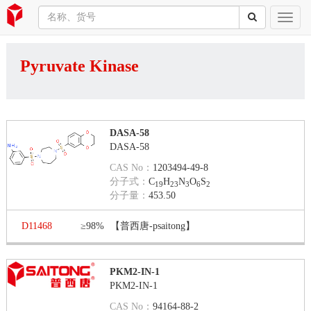
Pyruvate Kinase
DASA-58
DASA-58
CAS No：
1203494-49-8
分子式：
C
H
N
O
S
19
23
3
6
2
分子量：
453.50
D11468
≥98%
【普西唐-psaitong】
PKM2-IN-1
PKM2-IN-1
CAS No：
94164-88-2