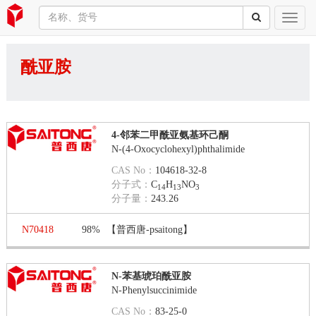
酰亚胺
4-邻苯二甲酰亚氨基环己酮
N-(4-Oxocyclohexyl)phthalimide
CAS No：
104618-32-8
分子式：
C
H
NO
14
13
3
分子量：
243.26
N70418
98%
【普西唐-psaitong】
N-苯基琥珀酰亚胺
N-Phenylsuccinimide
CAS No：
83-25-0