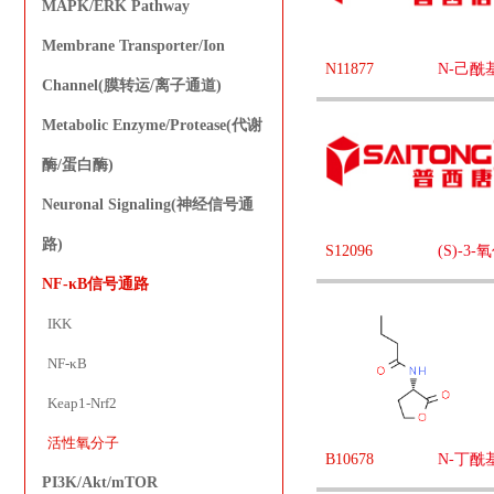
MAPK/ERK Pathway
Membrane Transporter/Ion
N11877
N-己酰
Channel(膜转运/离子通道)
Metabolic Enzyme/Protease(代谢
酶/蛋白酶)
Neuronal Signaling(神经信号通
路)
S12096
(S)-3
NF-κB信号通路
IKK
NF-κB
Keap1-Nrf2
活性氧分子
B10678
N-丁酰
PI3K/Akt/mTOR