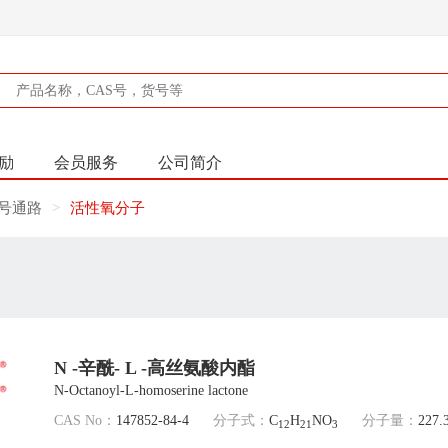
励
会员服务
公司简介
信号通路
活性氧分子
N -辛酰- L -高丝氨酸内酯
N-Octanoyl-L-homoserine lactone
CAS No：
147852-84-4
分子式：
C
H
NO
分子量：
227.
12
21
3