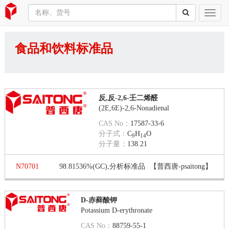
食品和饮料标准品
反,反-2,6-壬二烯醛
(2E,6E)-2,6-Nonadienal
CAS No：
17587-33-6
分子式：
C
H
O
9
14
分子量：
138.21
N70701
98.81536%(GC),分析标准品
【普西唐-psaitong】
D-赤藓酸钾
Potassium D-erythronate
CAS No：
88759-55-1