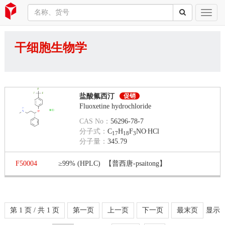
干细胞生物学
盐酸氟西汀
促销
Fluoxetine hydrochloride
CAS No：
56296-78-7
.
分子式：
C
H
F
NO
HCl
17
18
3
分子量：
345.79
F50004
≥99% (HPLC)
【普西唐-psaitong】
第 1 页 / 共 1 页
第一页
上一页
下一页
最末页
显示