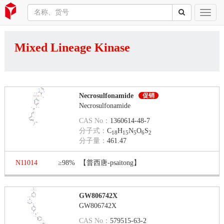
Mixed Lineage Kinase
Necrosulfonamide
促销
Necrosulfonamide
CAS No：
1360614-48-7
分子式：
C
H
N
O
S
18
15
5
6
2
分子量：
461.47
N11014
≥98%
【普西唐-psaitong】
GW806742X
GW806742X
CAS No：
579515-63-2