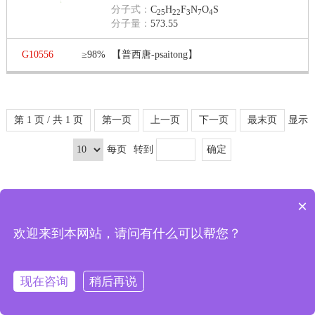
分子式：
C
H
F
N
O
S
25
22
3
7
4
分子量：
573.55
G10556
≥98%
【普西唐-psaitong】
第 1 页 / 共 1 页
第一页
上一页
下一页
最末页
显示
每页
转到
×
欢迎来到本网站，请问有什么可以帮您？
可以介绍下你们的产品么
现在咨询
稍后再说
首页
分类
购物车
会员