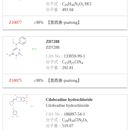
.
分子式：
C
H
N
O
HCl
26
36
2
5
分子量：
493.04
Z10077
≥98%
【普西唐-psaitong】
ZD7288
ZD7288
CAS No：
133059-99-1
分子式：
C
H
ClN
15
21
4
分子量：
292.81
Z10075
≥98%
【普西唐-psaitong】
Cilobradine hydrochloride
Cilobradine hydrochloride
CAS No：
186097-54-1
分子式：
C
H
ClN
O
28
39
2
5
分子量：
519.07