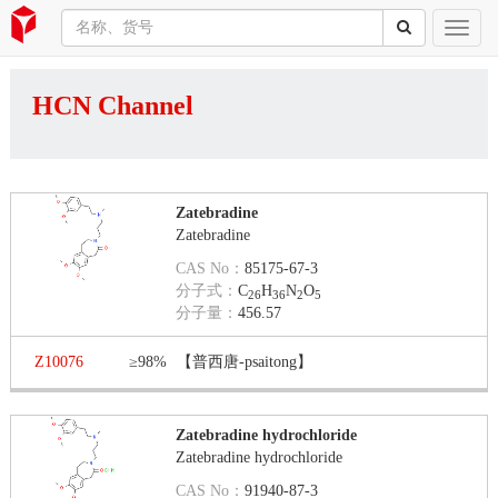
HCN Channel
Zatebradine
Zatebradine
CAS No：
85175-67-3
分子式：
C
H
N
O
26
36
2
5
分子量：
456.57
Z10076
≥98%
【普西唐-psaitong】
Zatebradine hydrochloride
Zatebradine hydrochloride
CAS No：
91940-87-3