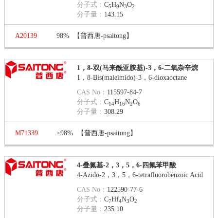
分子式：
C
H
N
O
5
9
3
2
分子量：
143.15
A20139
98%
【普西唐-psaitong】
1，8-双(马来酰亚胺基)-3，6-二氧杂辛烷
1，8-Bis(maleimido)-3，6-dioxaoctane
CAS No：
115597-84-7
分子式：
C
H
N
O
14
16
2
6
分子量：
308.29
M71339
≥98%
【普西唐-psaitong】
4-叠氮基-2，3，5，6-四氟苯甲酸
4-Azido-2，3，5，6-tetrafluorobenzoic Acid
CAS No：
122590-77-6
分子式：
C
Hf
N
O
7
4
3
2
分子量：
235.10