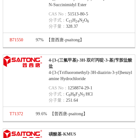
N-Succinimidyl Ester
CAS No：
51513-80-5
分子式：
C
H
N
O
15
24
2
6
分子量：
328.37
B71550
97%
【普西唐-psaitong】
4-[3-(三氟甲基)-3H-双吖丙啶-3-基]苄胺盐酸
盐
4-[3-(Trifluoromethyl)-3H-diazirin-3-yl]benzyl
amine Hydrochloride
CAS No：
1258874-29-1
.
分子式：
C
H
F
N
HCl
9
8
3
3
分子量：
251.64
T71372
99.6%
【普西唐-psaitong】
磺酸基-KMUS