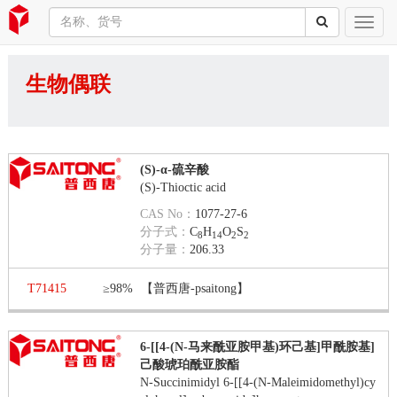
生物偶联
(S)-α-硫辛酸
(S)-Thioctic acid
CAS No：
1077-27-6
分子式：
C
H
O
S
8
14
2
2
分子量：
206.33
T71415
≥98%
【普西唐-psaitong】
6-[[4-(N-马来酰亚胺甲基)环己基]甲酰胺基]
己酸琥珀酰亚胺酯
N-Succinimidyl 6-[[4-(N-Maleimidomethyl)cy