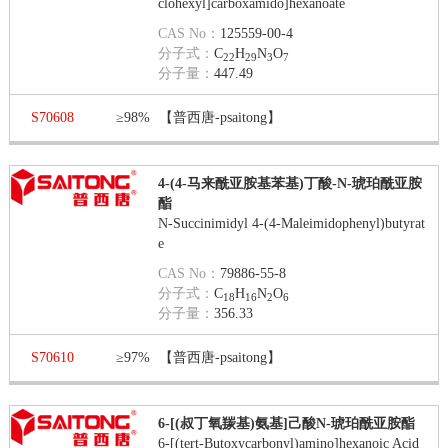
clohexyl]carboxamido]hexanoate
CAS No：
125559-00-4
分子式：
C
H
N
O
22
29
3
7
分子量：
447.49
S70608
≥98%
【普西唐-psaitong】
4-(4-马来酰亚胺基苯基)丁酸-N-琥珀酰亚胺
酯
N-Succinimidyl 4-(4-Maleimidophenyl)butyrat
e
CAS No：
79886-55-8
分子式：
C
H
N
O
18
16
2
6
分子量：
356.33
S70610
≥97%
【普西唐-psaitong】
6-[(叔丁氧羰基)氨基]己酸N-琥珀酰亚胺酯
6-[(tert-Butoxycarbonyl)amino]hexanoic Acid