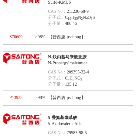
Sulfo-KMUS
CAS No：
211236-68-9
分子式：
C
H
N
NaO
S
19
25
2
9
分子量：
480.46
S70609
≥98%
【普西唐-psaitong】
N-炔丙基马来酰亚胺
N-Propargylmaleimide
CAS No：
209395-32-4
分子式：
C
H
NO
7
5
2
分子量：
135.12
P13938
≥98%
【普西唐-psaitong】
5-叠氮基缬草酸
5-Azidovaleric Acid
CAS No：
79583-98-5