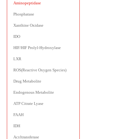
Aminopeptidase
Phosphatase
Xanthine Oxidase
IDO
HIF/HIF Prolyl-Hydroxylase
LXR
ROS(Reactive Oxygen Species)
Drug Metabolite
Endogenous Metabolite
ATP Citrate Lyase
FAAH
IDH
Acyltransferase