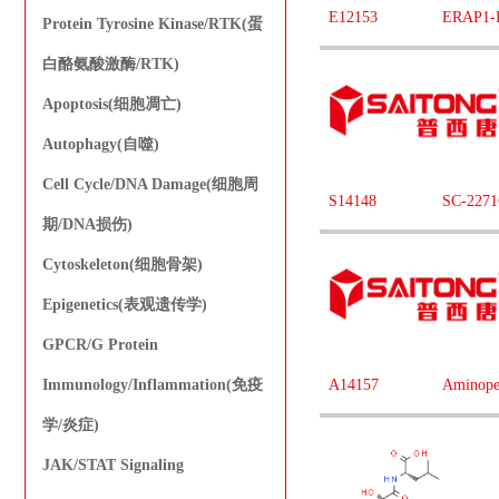
E12153
ERAP1-
Protein Tyrosine Kinase/RTK(蛋
白酪氨酸激酶/RTK)
Apoptosis(细胞凋亡)
Autophagy(自噬)
Cell Cycle/DNA Damage(细胞周
S14148
SC-2271
期/DNA损伤)
Cytoskeleton(细胞骨架)
Epigenetics(表观遗传学)
GPCR/G Protein
Immunology/Inflammation(免疫
A14157
Aminope
学/炎症)
JAK/STAT Signaling