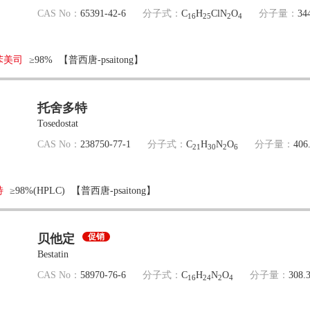
CAS No：
65391-42-6
分子式：
C
H
ClN
O
分子量：
34
16
25
2
4
苯美司
≥98%
【普西唐-psaitong】
托舍多特
Tosedostat
CAS No：
238750-77-1
分子式：
C
H
N
O
分子量：
406
21
30
2
6
特
≥98%(HPLC)
【普西唐-psaitong】
贝他定
促销
Bestatin
CAS No：
58970-76-6
分子式：
C
H
N
O
分子量：
308.
16
24
2
4