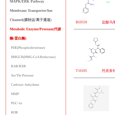
MAPK/ERK Pathway
Membrane Transporter/Ion
Channel(膜转运/离子通道)
B10559
盐酸乌
Metabolic Enzyme/Protease(代谢
酶/蛋白酶)
PDE(Phosphodiesterase)
HMGCR(HMG-CoA Reductase)
RAR/RXR
T10105
托舍多
Ser/Thr Protease
Carbonic Anhydrase
MMP
PGC-1α
ROR