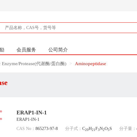
励
会员服务
公司简介
ic Enzyme/Protease(代谢酶/蛋白酶)
Aminopeptidase
ase
ERAP1-IN-1
ERAP1-IN-1
CAS No：
865273-97-8
分子式：
C
H
F
N
O
S
分子量：
20
21
3
2
5