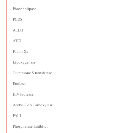
Phospholipase
PGDS
ALDH
ATGL
Factor Xa
Lipoxygenase
Gutathione S-transferase
Enolase
HIV Protease
Acetyl-CoA Carboxylase
PAI-1
Phosphatase Inhibitor