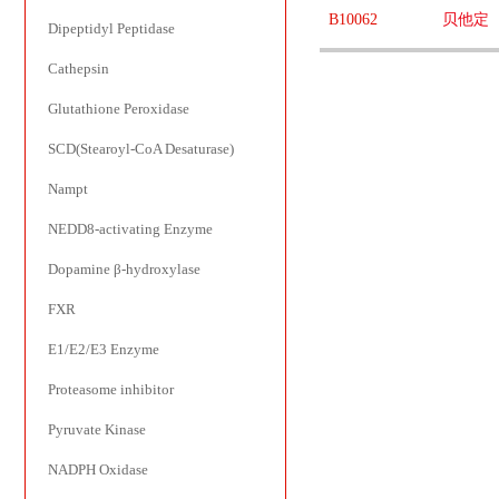
B10062
贝他定
Dipeptidyl Peptidase
Cathepsin
Glutathione Peroxidase
SCD(Stearoyl-CoA Desaturase)
Nampt
NEDD8-activating Enzyme
Dopamine β-hydroxylase
FXR
E1/E2/E3 Enzyme
Proteasome inhibitor
Pyruvate Kinase
NADPH Oxidase