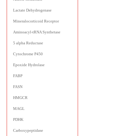
Lactate Dehydrogenase
Mineralocorticoid Receptor
Aminoacyl-tRNA Synthetase
5 alpha Reductase
Cytochrome P450
Epoxide Hydrolase
FABP
FASN
HMGCR
MAGL
PDHK
Carboxypeptidase