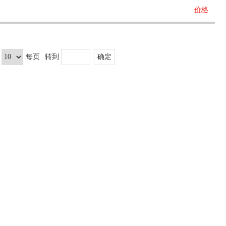
价格
每页
转到