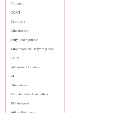
Thrombin
COMT
Neprilysin
Glucokinase
Fatty Acid Synthase
Dihydroorotate Dehydrogenase
CETP
Adenosine Deaminase
ACE
Glutaminase
Mitochondrial Metabolism
HIV Integrase
Aldose Reductase