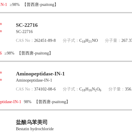
IN-1
≥98%
【普西唐-psaitong】
SC-22716
SC-22716
CAS No：
262451-89-8
分子式：
C
H
NO
分子量：
267.3
18
21
6
≥98%
【普西唐-psaitong】
Aminopeptidase-IN-1
Aminopeptidase-IN-1
CAS No：
374102-08-6
分子式：
C
H
N
O
分子量：
356
18
16
2
6
ptidase-IN-1
98%
【普西唐-psaitong】
盐酸乌苯美司
Bestatin hydrochloride