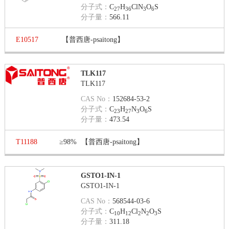
分子式：
C
H
ClN
O
S
27
36
3
6
分子量：
566.11
E10517
【普西唐-psaitong】
TLK117
TLK117
CAS No：
152684-53-2
分子式：
C
H
N
O
S
23
27
3
6
分子量：
473.54
T11188
≥98%
【普西唐-psaitong】
GSTO1-IN-1
GSTO1-IN-1
CAS No：
568544-03-6
分子式：
C
H
Cl
N
O
S
10
12
2
2
3
分子量：
311.18