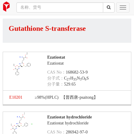
Gutathione S-transferase
Ezatiostat
Ezatiostat
CAS No：
168682-53-9
分子式：
C
H
N
O
S
27
35
3
6
分子量：
529.65
E10201
≥98%(HPLC)
【普西唐-psaitong】
Ezatiostat hydrochloride
Ezatiostat hydrochloride
CAS No：
286942-97-0