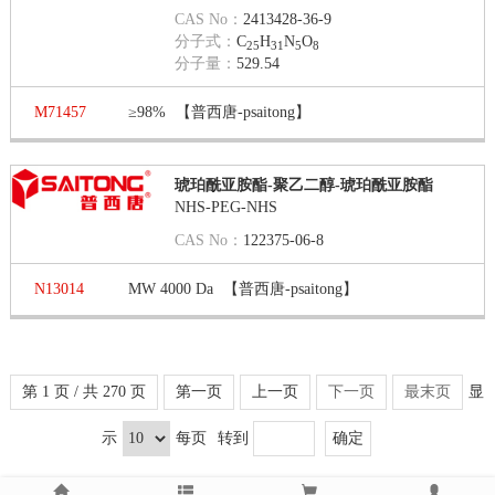
CAS No：
2413428-36-9
分子式：
C
H
N
O
25
31
5
8
分子量：
529.54
M71457
≥98%
【普西唐-psaitong】
琥珀酰亚胺酯-聚乙二醇-琥珀酰亚胺酯
NHS-PEG-NHS
CAS No：
122375-06-8
N13014
MW 4000 Da
【普西唐-psaitong】
第 1 页 / 共 270 页
第一页
上一页
下一页
最末页
显
示
每页
转到