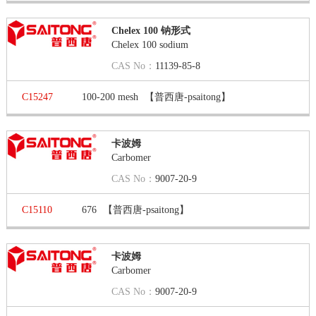
Chelex 100 钠形式
Chelex 100 sodium
CAS No：
11139-85-8
C15247
100-200 mesh
【普西唐-psaitong】
卡波姆
Carbomer
CAS No：
9007-20-9
C15110
676
【普西唐-psaitong】
卡波姆
Carbomer
CAS No：
9007-20-9