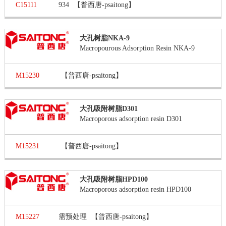
C15111
934
【普西唐-psaitong】
大孔树脂NKA-9
Macropourous Adsorption Resin NKA-9
M15230
【普西唐-psaitong】
大孔吸附树脂D301
Macroporous adsorption resin D301
M15231
【普西唐-psaitong】
大孔吸附树脂HPD100
Macroporous adsorption resin HPD100
M15227
需预处理
【普西唐-psaitong】