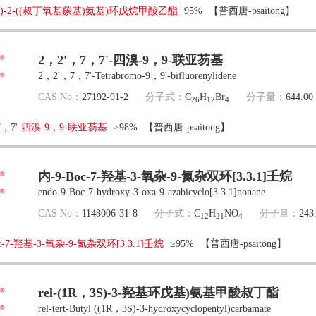
2R)-2-((叔丁氧基羰基)氨基)环戊烷甲酸乙酯
95%
【普西唐-psaitong】
2，2'，7，7'-四溴-9，9-联亚芴基
2，2'，7，7'-Tetrabromo-9，9'-bifluorenylidene
CAS No：
27192-91-2
分子式：
C
H
Br
分子量：
644.00
26
12
4
7，7'-四溴-9，9-联亚芴基
≥98%
【普西唐-psaitong】
内-9-Boc-7-羟基-3-氧杂-9-氮杂双环[3.3.1]壬烷
endo-9-Boc-7-hydroxy-3-oxa-9-azabicyclo[3.3.1]nonane
CAS No：
1148006-31-8
分子式：
C
H
NO
分子量：
243
12
21
4
oc-7-羟基-3-氧杂-9-氮杂双环[3.3.1]壬烷
≥95%
【普西唐-psaitong】
rel-(1R，3S)-3-羟基环戊基)氨基甲酸叔丁酯
rel-tert-Butyl ((1R，3S)-3-hydroxycyclopentyl)carbamate