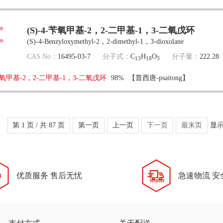
(S)-4-苄氧甲基-2，2-二甲基-1，3-二氧戊环
(S)-4-Benzyloxymethyl-2，2-dimethyl-1，3-dioxolane
CAS No：
16495-03-7
分子式：
C
H
O
分子量：
222.28
13
18
3
-苄氧甲基-2，2-二甲基-1，3-二氧戊环
98%
【普西唐-psaitong】
第 1 页 / 共 87 页
第一页
上一页
下一页
最末页
显
优质服务 售后无忧
急速物流 安