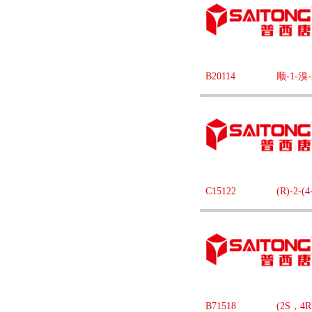
B20114
顺-1-溴
C15122
(R)-2
B71518
(2S，4