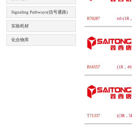
Signaling Pathways(信号通路)
R70287
rel-(
实验耗材
化合物库
B16557
(1R，4
T71337
((3R，