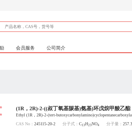
励
会员服务
公司简介
(1R，2R)-2-((叔丁氧基羰基)氨基)环戊烷甲酸乙酯
Ethyl (1R，2R)-2-(tert-butoxycarbonylamino)cyclopentanecarboxyla
CAS No：
245115-20-2
分子式：
C
H
NO
分子量：
257.
13
23
4