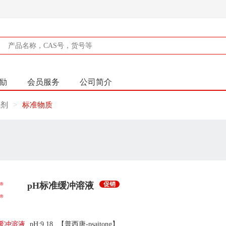
励
会员服务
公司简介
试剂
标准物质
pH标准缓冲溶液
促销
缓冲溶液
pH:9.18
【普西唐-psaitong】