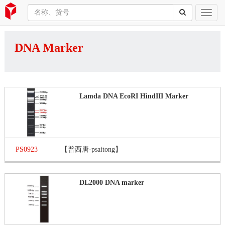
DNA Marker
Lamda DNA EcoRI HindIII Marker
PS0923
【普西唐-psaitong】
DL2000 DNA marker