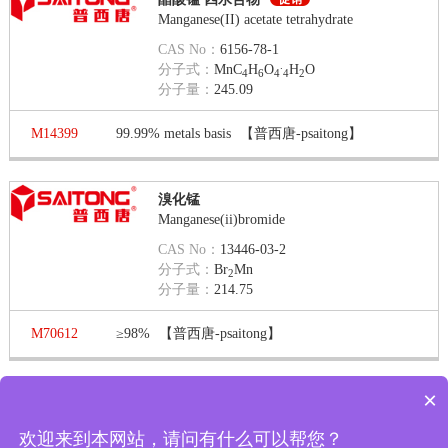
Manganese(II) acetate tetrahydrate
CAS No：
6156-78-1
.
分子式：
MnC
H
O
H
O
4
6
4
4
2
分子量：
245.09
M14399
99.99% metals basis
【普西唐-psaitong】
溴化锰
Manganese(ii)bromide
CAS No：
13446-03-2
分子式：
Br
Mn
2
分子量：
214.75
M70612
≥98%
【普西唐-psaitong】
×
现在有优惠活动吗
第 1 页 / 共 8 页
第一页
上一页
下一页
最末页
显示
欢迎来到本网站，请问有什么可以帮您？