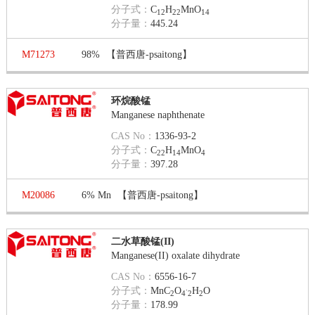
分子式：
C
H
MnO
12
22
14
分子量：
445.24
M71273
98%
【普西唐-psaitong】
环烷酸锰
Manganese naphthenate
CAS No：
1336-93-2
分子式：
C
H
MnO
22
14
4
分子量：
397.28
M20086
6% Mn
【普西唐-psaitong】
二水草酸锰(II)
Manganese(II) oxalate dihydrate
CAS No：
6556-16-7
.
分子式：
MnC
O
H
O
2
4
2
2
分子量：
178.99