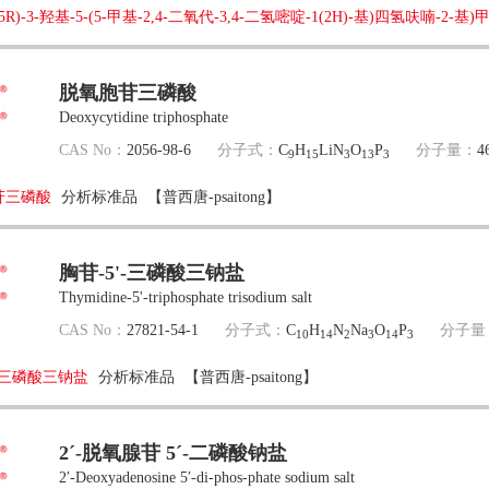
3S,5R)-3-羟基-5-(5-甲基-2,4-二氧代-3,4-二氢嘧啶-1(2H)-基)四氢呋喃-
脱氧胞苷三磷酸
Deoxycytidine triphosphate
CAS No：
2056-98-6
分子式：
C
H
LiN
O
P
分子量：
4
9
15
3
13
3
苷三磷酸
分析标准品
【普西唐-psaitong】
胸苷-5'-三磷酸三钠盐
Thymidine-5'-triphosphate trisodium salt
CAS No：
27821-54-1
分子式：
C
H
N
Na
O
P
分子量
10
14
2
3
14
3
'-三磷酸三钠盐
分析标准品
【普西唐-psaitong】
2ˊ-脱氧腺苷 5ˊ-二磷酸钠盐
2′-Deoxyadenosine 5′-di-phos-phate sodium salt