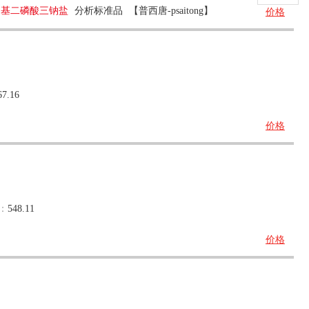
2-基)甲基二磷酸三钠盐
分析标准品
【普西唐-psaitong】
价格
67.16
价格
：
548.11
价格