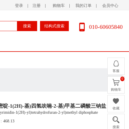
登录
|
注册
|
购物车
|
我的订单
|
会员中心
010-60605840
搜索
结构式搜索
客服
0
购物车
,4-二氢嘧啶-1(2H)-基)四氢呋喃-2-基)甲基二磷酸三钠盐
收藏
rimidin-1(2H)-yl)tetrahydrofuran-2-yl)methyl diphosphate
：
468.13
搜索