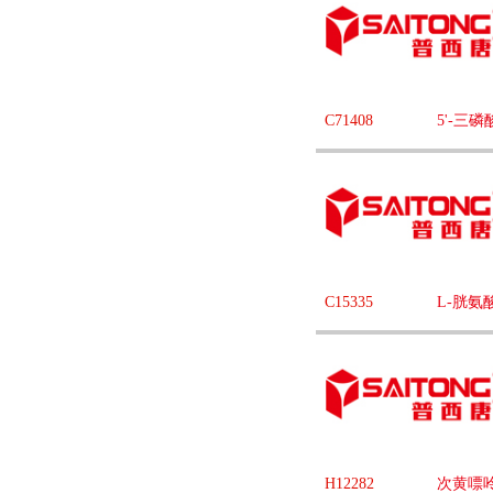
C71408
5'-三
C15335
L-胱氨
H12282
次黄嘌