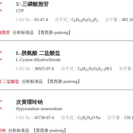
5'-三磷酸胞苷
CTP
CAS No：
65-47-4
分子式：
C
H
N
O
P
分子量：
483.1
9
16
3
14
3
磷酸胞苷
分析标准品
【普西唐-psaitong】
L-胱氨酸 二盐酸盐
L-Cystine dihydrochloride
.
CAS No：
30925-07-6
分子式：
C
H
N
O
S
HCl
分子量
6
12
2
4
2
2
酸 二盐酸盐
分析标准品
【普西唐-psaitong】
次黄嘌呤钠
Hypoxanthine monosodium
.
CAS No：
45738-97-4
分子式：
C
H
N
O
Na
分子量：
159.
5
3
4
呤钠
分析标准品
【普西唐-psaitong】