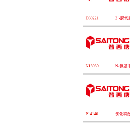
D60221
2ˊ-脱
N13030
N-氨基
P14140
氯化磷