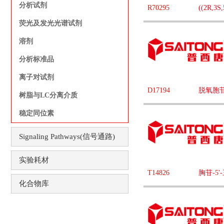
分析试剂
R70295
((2R,
荧光及发光光谱试剂
溶剂
分析标准品
离子对试剂
D17194
脱氧胞
树脂与LC分离介质
稳定同位素
Signaling Pathways(信号通路)
实验耗材
T14826
胸苷-5
化合物库