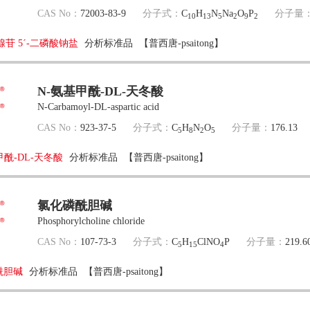
CAS No：
72003-83-9
分子式：
C
H
N
Na
O
P
分子量
10
13
5
2
9
2
氧腺苷 5ˊ-二磷酸钠盐
分析标准品
【普西唐-psaitong】
N-氨基甲酰-DL-天冬酸
N-​Carbamoyl-​DL-​aspartic acid
CAS No：
923-37-5
分子式：
C
H
N
O
分子量：
176.13
5
8
2
5
甲酰-DL-天冬酸
分析标准品
【普西唐-psaitong】
氯化磷酰胆碱
Phosphorylcholine chloride
CAS No：
107-73-3
分子式：
C
H
ClNO
P
分子量：
219.6
5
15
4
酰胆碱
分析标准品
【普西唐-psaitong】