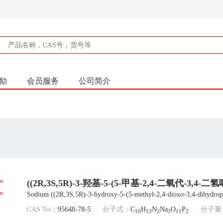
励
会员服务
公司简介
((2R,3S,5R)-3-羟基-5-(5-甲基-2,4-二氧代-3
Sodium ((2R,3S,5R)-3-hydroxy-5-(5-methyl-2,4-dioxo-3,4-dihydropy
CAS No：
95648-78-5
分子式：
C
H
N
Na
O
P
分子量
10
13
2
3
11
2