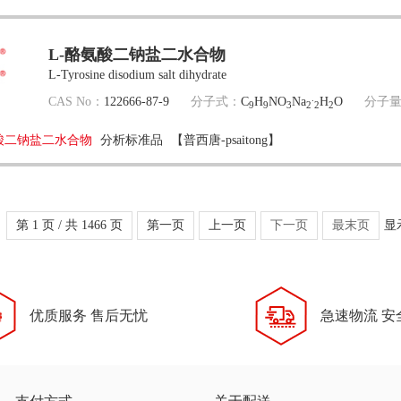
L-酪氨酸二钠盐二水合物
L-Tyrosine disodium salt dihydrate
.
CAS No：
122666-87-9
分子式：
C
H
NO
Na
H
O
分子
9
9
3
2
2
2
氨酸二钠盐二水合物
分析标准品
【普西唐-psaitong】
第 1 页 / 共 1466 页
第一页
上一页
下一页
最末页
显
优质服务 售后无忧
急速物流 安