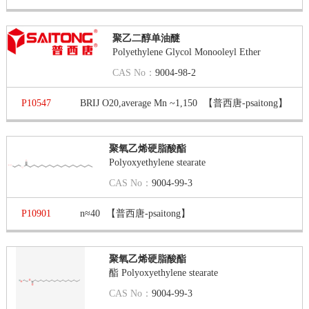
聚乙二醇单油醚
Polyethylene Glycol Monooleyl Ether
CAS No：
9004-98-2
P10547
BRIJ O20,average Mn ~1,150
【普西唐-psaitong】
聚氧乙烯硬脂酸酯
Polyoxyethylene stearate
CAS No：
9004-99-3
P10901
n≈40
【普西唐-psaitong】
聚氧乙烯硬脂酸酯
酯 Polyoxyethylene stearate
CAS No：
9004-99-3