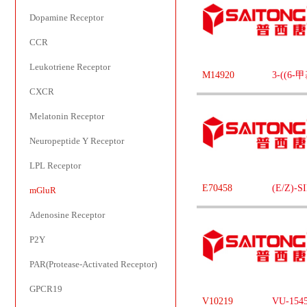
Dopamine Receptor
CCR
Leukotriene Receptor
M14920
3-((6
CXCR
Melatonin Receptor
Neuropeptide Y Receptor
LPL Receptor
E70458
(E/Z)-S
mGluR
Adenosine Receptor
P2Y
PAR(Protease-Activated Receptor)
GPCR19
V10219
VU-154