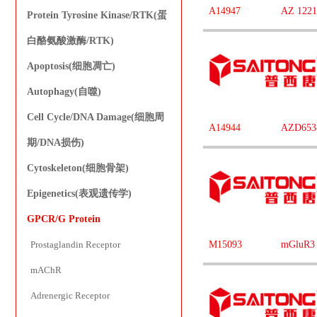
A14947
AZ 1221
Protein Tyrosine Kinase/RTK(蛋
白酪氨酸激酶/RTK)
Apoptosis(细胞凋亡)
Autophagy(自噬)
Cell Cycle/DNA Damage(细胞周
A14944
AZD653
期/DNA损伤)
Cytoskeleton(细胞骨架)
Epigenetics(表观遗传学)
GPCR/G Protein
Prostaglandin Receptor
M15093
mGluR3 
mAChR
Adrenergic Receptor