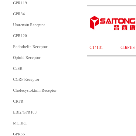
GPR119
GPR84
Urotensin Receptor
GPR120
Endothelin Receptor
C14181
CBiPES 
Opioid Receptor
CaSR
CGRP Receptor
Cholecystokinin Receptor
CRFR
EBI2/GPR183
MCHR1
GPR55