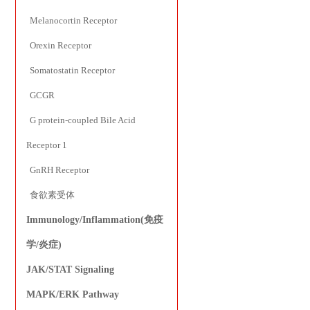
Melanocortin Receptor
Orexin Receptor
Somatostatin Receptor
GCGR
G protein-coupled Bile Acid
Receptor 1
GnRH Receptor
食欲素受体
Immunology/Inflammation(免疫
学/炎症)
JAK/STAT Signaling
MAPK/ERK Pathway