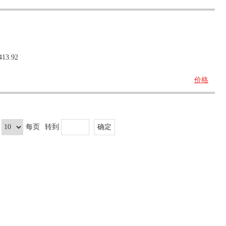
413.92
价格
每页
转到