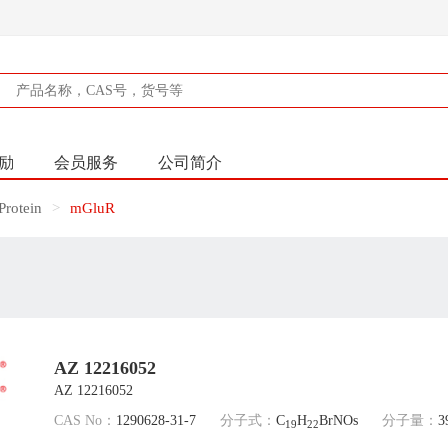
励
会员服务
公司简介
rotein
mGluR
AZ 12216052
AZ 12216052
CAS No：
1290628-31-7
分子式：
C
H
BrNOs
分子量：
3
19
22