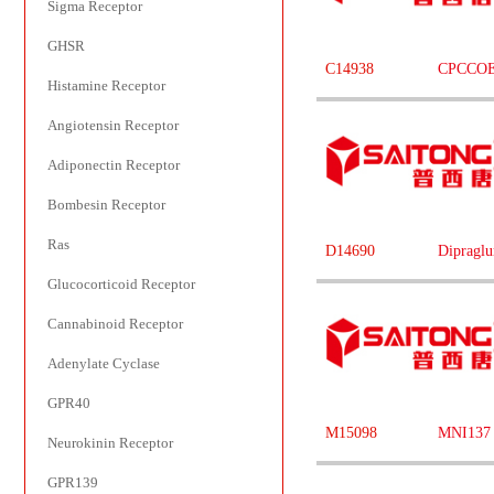
Sigma Receptor
GHSR
C14938
CPCCOE
Histamine Receptor
Angiotensin Receptor
Adiponectin Receptor
Bombesin Receptor
Ras
D14690
Dipraglu
Glucocorticoid Receptor
Cannabinoid Receptor
Adenylate Cyclase
GPR40
M15098
MNI137
Neurokinin Receptor
GPR139