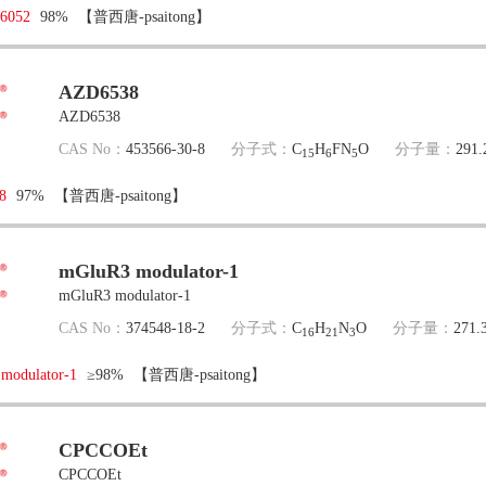
6052
98%
【普西唐-psaitong】
AZD6538
AZD6538
CAS No：
453566-30-8
分子式：
C
H
FN
O
分子量：
291.
15
6
5
8
97%
【普西唐-psaitong】
mGluR3 modulator-1
mGluR3 modulator-1
CAS No：
374548-18-2
分子式：
C
H
N
O
分子量：
271.
16
21
3
modulator-1
≥98%
【普西唐-psaitong】
CPCCOEt
CPCCOEt