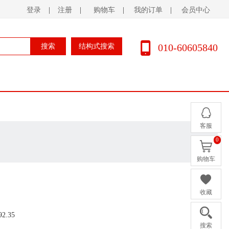
登录
|
注册
|
购物车
|
我的订单
|
会员中心
010-60605840
搜索
结构式搜索
客服
0
购物车
收藏
92.35
搜索