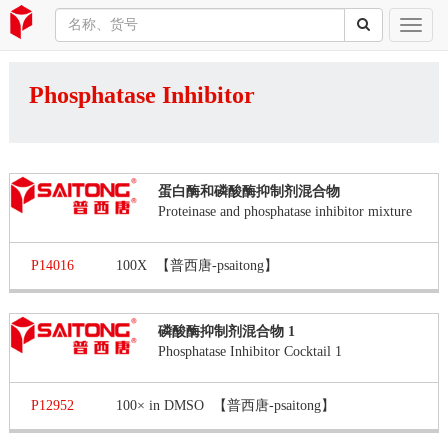
Phosphatase Inhibitor
蛋白酶和磷酸酶抑制剂混合物
Proteinase and phosphatase inhibitor mixture
P14016
100X
【普西唐-psaitong】
磷酸酶抑制剂混合物 1
Phosphatase Inhibitor Cocktail 1
P12952
100× in DMSO
【普西唐-psaitong】