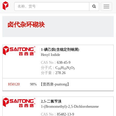
卤代杂环砌块
1-碘己烷(含稳定剂铜屑)
Hexyl Iodide
CAS No：
638-45-9
分子式：
C
H
N
O
16
10
2
3
分子量：
278.26
H50120
98%
【普西唐-psaitong】
2,5-二氯苄溴
1-(Bromomethyl)-2,5-Dichlorobenzene
CAS No：
85482-13-9