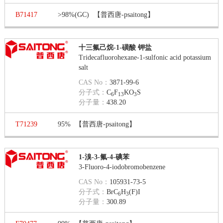
B71417
>98%(GC)
【普西唐-psaitong】
十三氟己烷-1-磺酸 钾盐
Tridecafluorohexane-1-sulfonic acid potassium
salt
CAS No：
3871-99-6
分子式：
C
F
KO
S
6
13
3
分子量：
438.20
T71239
95%
【普西唐-psaitong】
1-溴-3-氟-4-碘苯
3-Fluoro-4-iodobromobenzene
CAS No：
105931-73-5
分子式：
BrC
H
(F)I
6
3
分子量：
300.89