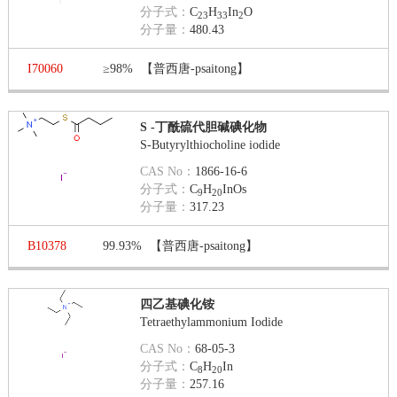
分子式：
C
H
In
O
23
33
2
分子量：
480.43
I70060
≥98%
【普西唐-psaitong】
S -丁酰硫代胆碱碘化物
S-Butyrylthiocholine iodide
CAS No：
1866-16-6
分子式：
C
H
InOs
9
20
分子量：
317.23
B10378
99.93%
【普西唐-psaitong】
四乙基碘化铵
Tetraethylammonium Iodide
CAS No：
68-05-3
分子式：
C
H
In
8
20
分子量：
257.16