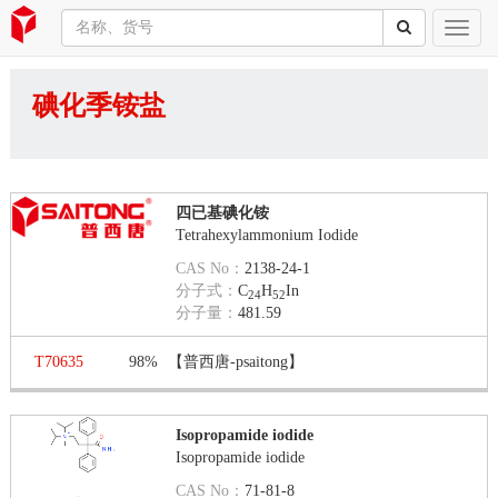
碘化季铵盐
四已基碘化铵
Tetrahexylammonium Iodide
CAS No：
2138-24-1
分子式：
C
H
In
24
52
分子量：
481.59
T70635
98%
【普西唐-psaitong】
Isopropamide iodide
Isopropamide iodide
CAS No：
71-81-8