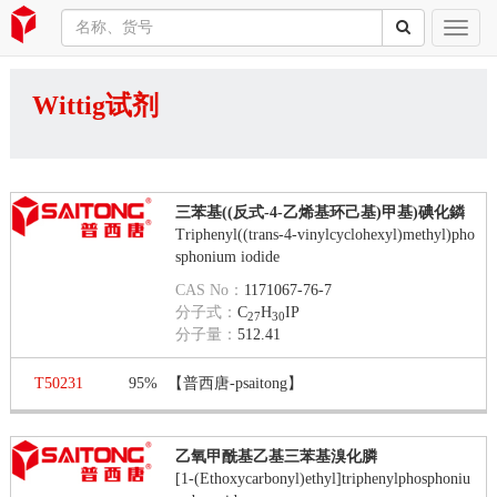
Wittig试剂
三苯基((反式-4-乙烯基环己基)甲基)碘化鏻
Triphenyl((trans-4-vinylcyclohexyl)methyl)pho
sphonium iodide
CAS No：
1171067-76-7
分子式：
C
H
IP
27
30
分子量：
512.41
T50231
95%
【普西唐-psaitong】
乙氧甲酰基乙基三苯基溴化膦
[1-(Ethoxycarbonyl)ethyl]triphenylphosphoniu