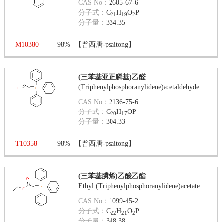
CAS No：
2605-67-6
分子式：
C
H
O
P
21
19
2
分子量：
334.35
M10380
98%
【普西唐-psaitong】
(三苯基亚正膦基)乙醛
(Triphenylphosphoranylidene)acetaldehyde
CAS No：
2136-75-6
分子式：
C
H
OP
20
17
分子量：
304.33
T10358
98%
【普西唐-psaitong】
(三苯基膦烯)乙酸乙酯
Ethyl (Triphenylphosphoranylidene)acetate
CAS No：
1099-45-2
分子式：
C
H
O
P
22
21
2
分子量：
348.38