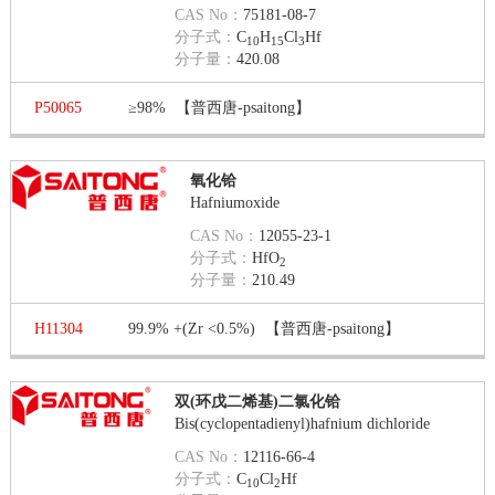
CAS No：
75181-08-7
分子式：
C
H
Cl
Hf
10
15
3
分子量：
420.08
P50065
≥98%
【普西唐-psaitong】
氧化铪
Hafniumoxide
CAS No：
12055-23-1
分子式：
HfO
2
分子量：
210.49
H11304
99.9% +(Zr <0.5%)
【普西唐-psaitong】
双(环戊二烯基)二氯化铪
Bis(cyclopentadienyl)hafnium dichloride
CAS No：
12116-66-4
分子式：
C
Cl
Hf
10
2