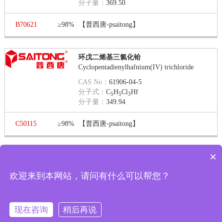
分子量：
369.50
B70621
≥98%
【普西唐-psaitong】
环戊二烯基三氯化铪
Cyclopentadienylhafnium(IV) trichloride
CAS No：
61906-04-5
分子式：
C
H
Cl
Hf
5
5
3
分子量：
349.94
C50115
≥98%
【普西唐-psaitong】
×
现在有优惠活动吗
第 1 页 / 共 1 页
第一页
上一页
下一页
最末页
显示
欢迎来到本网站，请问有什么可以帮您？
可以介绍下你们的产品么
每页
转到
现在咨询
稍后再说