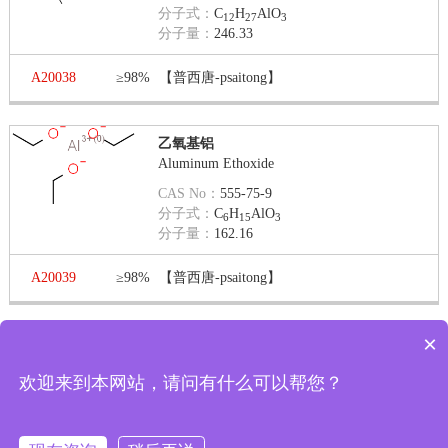
分子式：
C
H
AlO
12
27
3
分子量：
246.33
A20038
≥98%
【普西唐-psaitong】
乙氧基铝
Aluminum Ethoxide
CAS No：
555-75-9
分子式：
C
H
AlO
6
15
3
分子量：
162.16
A20039
≥98%
【普西唐-psaitong】
×
第 1 页 / 共 1 页
第一页
上一页
下一页
最末页
显示
欢迎来到本网站，请问有什么可以帮您？
现在有优惠活动吗
每页
转到