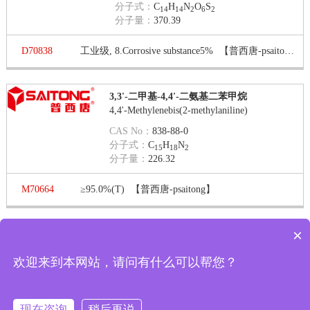
分子式：
C
H
N
O
S
14
14
2
6
2
分子量：
370.39
D70838
工业级, 8.Corrosive substance5%
【普西唐-psaitong】
3,3'-二甲基-4,4'-二氨基二苯甲烷
4,4'-Methylenebis(2-methylaniline)
CAS No：
838-88-0
分子式：
C
H
N
15
18
2
分子量：
226.32
M70664
≥95.0%(T)
【普西唐-psaitong】
×
第 1 页 / 共 2 页
第一页
上一页
下一页
最末页
显示
欢迎来到本网站，请问有什么可以帮您？
报价
每页
转到
现在咨询
稍后再说