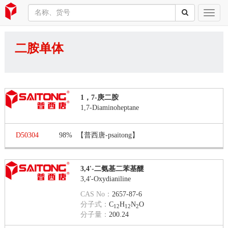
二胺单体
1，7-庚二胺
1,7-Diaminoheptane
D50304
98%
【普西唐-psaitong】
3,4'-二氨基二苯基醚
3,4′-Oxydianiline
CAS No：
2657-87-6
分子式：
C
H
N
O
12
12
2
分子量：
200.24