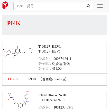
PI4K
T-00127_HEV1
T-00127_HEV1
CAS No：
900874-91-1
分子式：
C
H
N
O
22
29
5
3
分子量：
411.50
T11485
≥98%
【普西唐-psaitong】
PI4KIIIbeta-IN-10
PI4KIIIbeta-IN-10
CAS No：
1881233-39-1