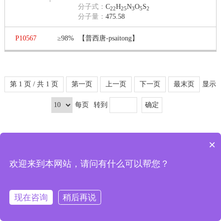
分子式：
C
H
N
O
S
22
25
3
5
2
分子量：
475.58
P10567
≥98%
【普西唐-psaitong】
第 1 页 / 共 1 页
第一页
上一页
下一页
最末页
显示
每页
转到
×
可以介绍下你们的产品么
欢迎来到本网站，请问有什么可以帮您？
报价
现在咨询
稍后再说
首页
分类
购物车
会员