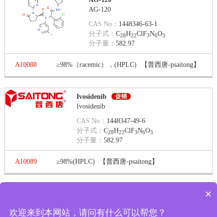
AG-120
CAS No：
1448346-63-1
分子式：
C
H
ClF
N
O
28
22
3
6
3
分子量：
582.97
A10088
≥98%（racemic），(HPLC)
【普西唐-psaitong】
Ivosidenib
促销
Ivosidenib
CAS No：
1448347-49-6
分子式：
C
H
ClF
N
O
28
22
3
6
3
分子量：
582.97
A10089
≥98%(HPLC)
【普西唐-psaitong】
×
第 1 页 / 共 2 页
第一页
上一页
下一页
最末页
显示
可以介绍下你们的产品么
欢迎来到本网站，请问有什么可以帮您？