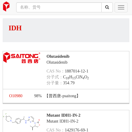
IDH
Olutasidenib
Olutasidenib
CAS No：
1887014-12-1
分子式：
C
H
ClN
O
18
15
4
2
分子量：
354.79
O10980
98%
【普西唐-psaitong】
Mutant IDH1-IN-2
Mutant IDH1-IN-2
CAS No：
1429176-69-1