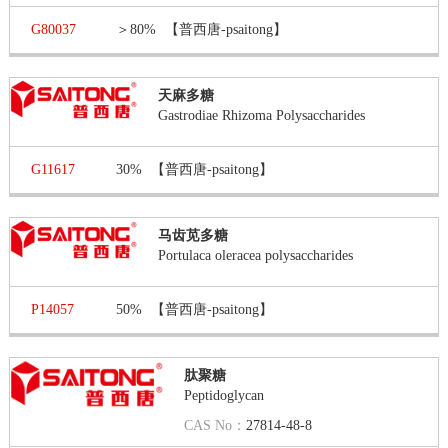
G80037
＞80%
【普西唐-psaitong】
天麻多糖
Gastrodiae Rhizoma Polysaccharides
G11617
30%
【普西唐-psaitong】
马齿苋多糖
Portulaca oleracea polysaccharides
P14057
50%
【普西唐-psaitong】
肽聚糖
Peptidoglycan
CAS No：
27814-48-8