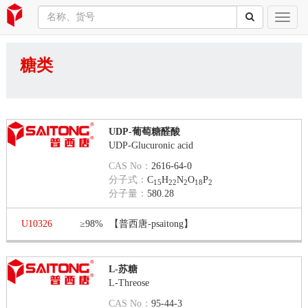
糖类
UDP-葡萄糖醛酸
UDP-Glucuronic acid
CAS No：
2616-64-0
分子式：
C
H
N
O
P
15
22
2
18
2
分子量：
580.28
U10326
≥98%
【普西唐-psaitong】
L-苏糖
L-Threose
CAS No：
95-44-3