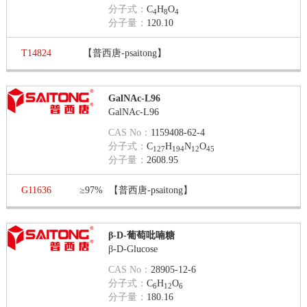
分子式：
C
H
O
4
8
4
分子量：
120.10
T14824
【普西唐-psaitong】
GalNAc-L96
GalNAc-L96
CAS No：
1159408-62-4
分子式：
C
H
N
O
127
194
12
45
分子量：
2608.95
G11636
≥97%
【普西唐-psaitong】
β-D-葡萄吡喃糖
β-D-Glucose
CAS No：
28905-12-6
分子式：
C
H
O
6
12
6
分子量：
180.16