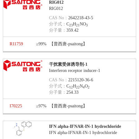
RIG012
RIG012
CAS No：
2642218-43-5
分子式：
C
H
NO
23
21
3
分子量：
359.42
R11759
≥99%
【普西唐-psaitong】
干扰素受体诱导剂-1
Interferon receptor inducer-1
CAS No：
2215120-36-6
分子式：
C
H
N
O
12
22
4
2
分子量：
254.33
I70225
≥97%
【普西唐-psaitong】
IFN alpha-IFNAR-IN-1 hydrochloride
IFN alpha-IFNAR-IN-1 hydrochloride