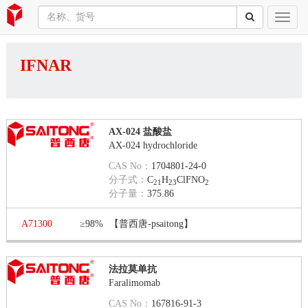
IFNAR
AX-024 盐酸盐
AX-024 hydrochloride
CAS No：
1704801-24-0
分子式：
C
H
ClFNO
21
23
2
分子量：
375.86
A71300
≥98%
【普西唐-psaitong】
法拉莫单抗
Faralimomab
CAS No：
167816-91-3