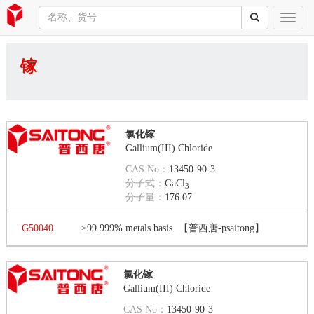
镓
氯化镓
Gallium(III) Chloride
CAS No：
13450-90-3
分子式：
GaCl
3
分子量：
176.07
G50040
≥99.999% metals basis
【普西唐-psaitong】
氯化镓
Gallium(III) Chloride
CAS No：
13450-90-3