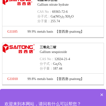
Gallium nitrate hydrate
CAS No：
69365-72-6
.
分子式：
Ga(NO
)
XH
O
3
3
2
分子量：
255.74
G11105
99.9% metals basis
【普西唐-psaitong】
三氧化二镓
Gallium sesquioxide
CAS No：
12024-21-4
分子式：
Ga
O
2
3
分子量：
187.44
G11010
99.8% metals basis
【普西唐-psaitong】
×
第 1 页 / 共 2 页
第一页
上一页
下一页
最末页
显示
欢迎来到本网站，请问有什么可以帮您？