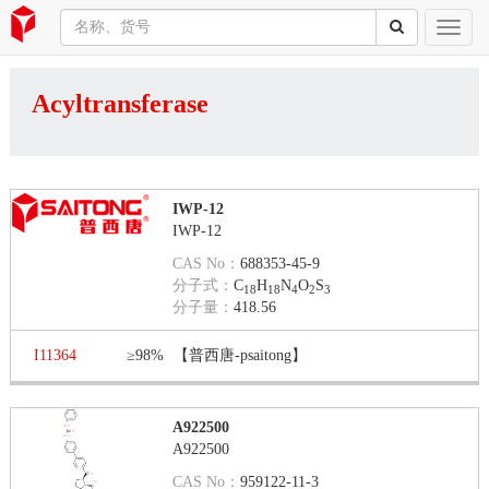
Acyltransferase
IWP-12
IWP-12
CAS No：
688353-45-9
分子式：
C
H
N
O
S
18
18
4
2
3
分子量：
418.56
I11364
≥98%
【普西唐-psaitong】
A922500
A922500
CAS No：
959122-11-3