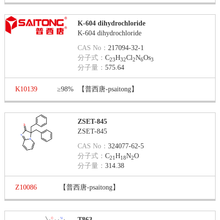
K-604 dihydrochloride
K-604 dihydrochloride
CAS No：
217094-32-1
分子式：
C
H
Cl
N
Os
23
32
2
6
3
分子量：
575.64
K10139
≥98%
【普西唐-psaitong】
ZSET-845
ZSET-845
CAS No：
324077-62-5
分子式：
C
H
N
O
21
18
2
分子量：
314.38
Z10086
【普西唐-psaitong】
T863