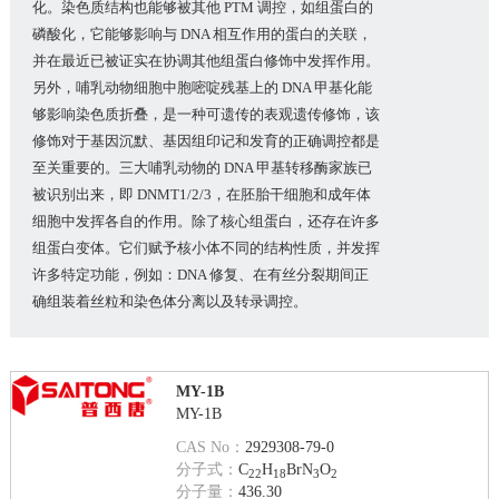
化。染色质结构也能够被其他 PTM 调控，如组蛋白的
磷酸化，它能够影响与 DNA 相互作用的蛋白的关联，
并在最近已被证实在协调其他组蛋白修饰中发挥作用。
另外，哺乳动物细胞中胞嘧啶残基上的 DNA 甲基化能
够影响染色质折叠，是一种可遗传的表观遗传修饰，该
修饰对于基因沉默、基因组印记和发育的正确调控都是
至关重要的。三大哺乳动物的 DNA 甲基转移酶家族已
被识别出来，即 DNMT1/2/3，在胚胎干细胞和成年体
细胞中发挥各自的作用。除了核心组蛋白，还存在许多
组蛋白变体。它们赋予核小体不同的结构性质，并发挥
许多特定功能，例如：DNA 修复、在有丝分裂期间正
确组装着丝粒和染色体分离以及转录调控。
MY-1B
MY-1B
CAS No：
2929308-79-0
分子式：
C
H
BrN
O
22
18
3
2
分子量：
436.30