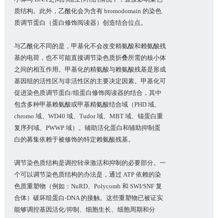
质结构。此外，乙酰化会为含有 bromodomain 的染色
质调节蛋白（蛋白修饰阅读器）创造结合位点。
与乙酰化不同的是，甲基化不会改变精氨酸和赖氨酸残
基的电荷，也不可能直接调节染色质折叠所需的核小体
之间的相互作用。甲基化的精氨酸与赖氨酸残基是形成
基因组的活性区与非活性区的主要决定因素。甲基化可
促进染色质调节蛋白/组蛋白修饰阅读器的结合，其中
包含多种甲基赖氨酸或甲基精氨酸结合域（PHD 域、
chromo 域、WD40 域、Tudor 域、MBT 域、锚蛋白重
复序列域、PWWP 域）。辅助活化蛋白和辅助抑制蛋
白的募集依赖于被修饰的特定赖氨酸残基。
调节染色质结构是调控转录激活和抑制的必要部分。一
个可以调节染色质结构的办法是，通过 ATP 依赖的染
色质重塑物（例如：NuRD、Polycomb 和 SWI/SNF 复
合体）破坏组蛋白-DNA 的接触。这些重塑物已被证实
能够调控基因活化/抑制、细胞生长、细胞周期和分