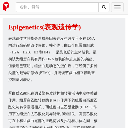
Epigenetics(表观遗传学)
表观遗传学特指会造成基因表达发生改变且不在 DNA
内进行编码的遗传修饰。核小体，由四个组蛋白组成
（H2A、H2B、H3 和 H4），是染色质的主体结构。最
初认为组蛋白具有用作 DNA 包装的静态支架的功能，
但最近已证明，组蛋白是动态的蛋白质，它经历了多种
类型的翻译后修饰 (PTMs)，并与调节蛋白相互影响来
控制基因表达。
蛋白质乙酰化在调节染色质结构和转录活动中发挥关键
作用。组蛋白乙酰转移酶 (HAT) 作用下的组蛋白高度乙
酰化与转录激活相关，而组蛋白去乙酰化酶 (HDAC) 作
用下的组蛋白去乙酰化则与转录抑制相关。高度乙酰化
可在中和组蛋白尾部的正电荷以及扰乱核小体之间、核
小体与 DNA 之间的相互作用的情况下，直接影响染色