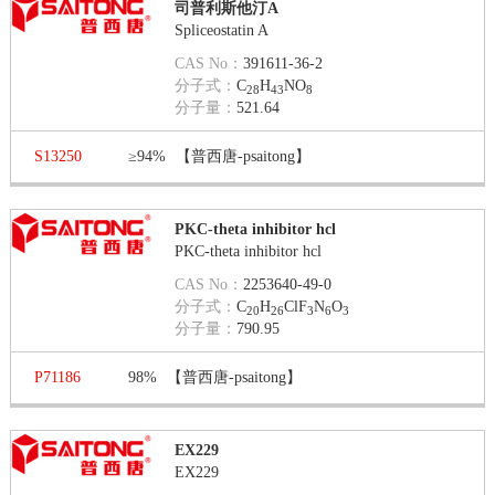
司普利斯他汀A
Spliceostatin A
CAS No：
391611-36-2
分子式：
C
H
NO
28
43
8
分子量：
521.64
S13250
≥94%
【普西唐-psaitong】
PKC-theta inhibitor hcl
PKC-theta inhibitor hcl
CAS No：
2253640-49-0
分子式：
C
H
ClF
N
O
20
26
3
6
3
分子量：
790.95
P71186
98%
【普西唐-psaitong】
EX229
EX229