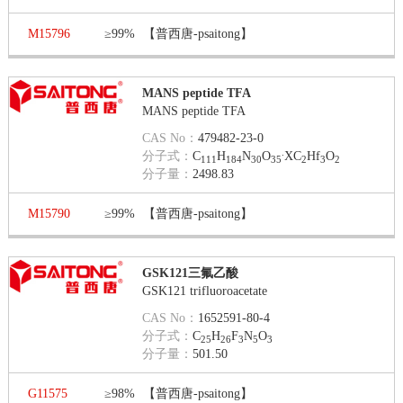
M15796
≥99%
【普西唐-psaitong】
MANS peptide TFA
MANS peptide TFA
CAS No：
479482-23-0
.
分子式：
C
H
N
O
XC
Hf
O
111
184
30
35
2
3
2
分子量：
2498.83
M15790
≥99%
【普西唐-psaitong】
GSK121三氟乙酸
GSK121 trifluoroacetate
CAS No：
1652591-80-4
分子式：
C
H
F
N
O
25
26
3
5
3
分子量：
501.50
G11575
≥98%
【普西唐-psaitong】