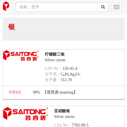
银
柠檬酸三银
Silver citrate
CAS No：
126-45-4
分子式：
C
H
Ag
O
6
5
3
7
分子量：
512.70
S70312
98%
【普西唐-psaitong】
亚硝酸银
Silver nitrite
CAS No：
7783-99-5